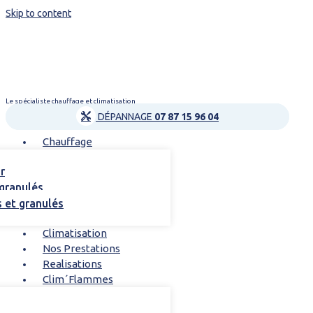
Skip to content
Le spécialiste chauffage et climatisation
DÉPANNAGE
07 87 15 96 04
Chauffage
r
 granulés
s et granulés
Climatisation
Nos Prestations
Realisations
Clim´Flammes