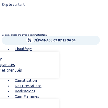
Skip to content
Le spécialiste chauffage et climatisation
DÉPANNAGE
07 87 15 96 04
Chauffage
r
 granulés
s et granulés
Climatisation
Nos Prestations
Realisations
Clim´Flammes