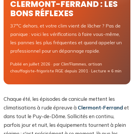
CLERMONT-FERRAND : LES
BONS RÉFLEXES
37°C dehors, et votre clim vient de lâcher ? Pas de
panique : voici les vérifications à faire vous-même,
les pannes les plus fréquentes et quand appeler un
professionnel pour un dépannage rapide.
Publié en juillet 2026 · par Clim'Flammes, artisan
chauffagiste-frigoriste RGE depuis 2001 · Lecture ≈ 6 min
Chaque été, les épisodes de canicule mettent les
climatisations à rude épreuve à
Clermont-Ferrand
et
dans tout le Puy-de-Dôme. Sollicités en continu,
parfois jour et nuit, les équipements tournent à plein
régime : c'est précisément à ce moment-là que les