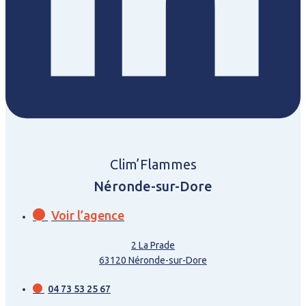
Clim’Flammes
Néronde-sur-Dore
Voir l’agence
2 La Prade
63120 Néronde-sur-Dore
04 73 53 25 67