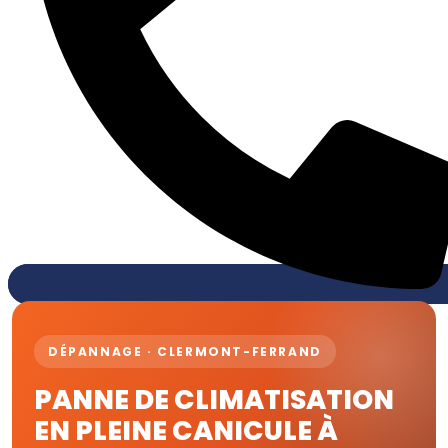
DÉPANNAGE · CLERMONT-FERRAND
PANNE DE CLIMATISATION
EN PLEINE CANICULE À