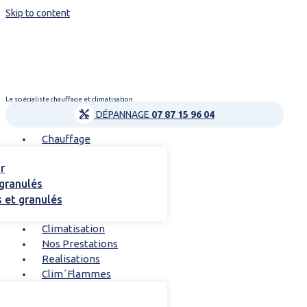
Skip to content
Le spécialiste chauffage et climatisation
DÉPANNAGE
07 87 15 96 04
Chauffage
r
 granulés
s et granulés
Climatisation
Nos Prestations
Realisations
Clim´Flammes