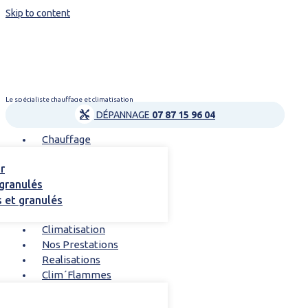
Skip to content
Le spécialiste chauffage et climatisation
DÉPANNAGE
07 87 15 96 04
Chauffage
r
 granulés
s et granulés
Climatisation
Nos Prestations
Realisations
Clim´Flammes